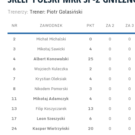
Trenerzy:
Trener: Piotr Golasiński
NR
ZAWODNIK
PKT
ZA 2
ZA 3
2
Michał Michalski
0
0
0
3
Mikołaj Sawicki
4
0
0
4
Albert Konowalski
25
0
0
6
Wojciech Kuleczka
2
0
0
7
Krystian Oleksiak
4
0
0
8
Nikodem Pomorski
3
0
0
11
Mikołaj Adamczyk
4
0
0
13
Filip Koszyczarek
13
0
0
17
Leon Szeszycki
6
0
0
24
Kacper Wietrzyński
20
0
0