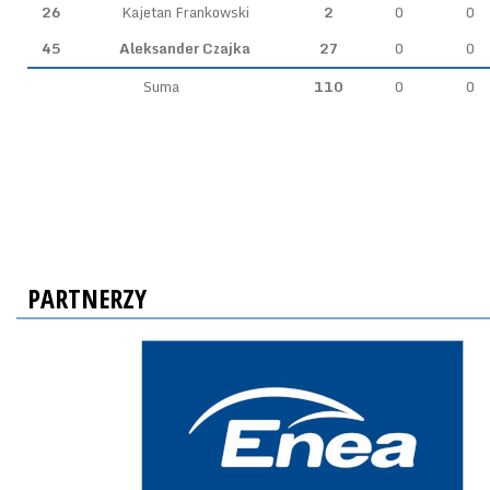
26
Kajetan Frankowski
2
0
0
45
Aleksander Czajka
27
0
0
Suma
110
0
0
PARTNERZY