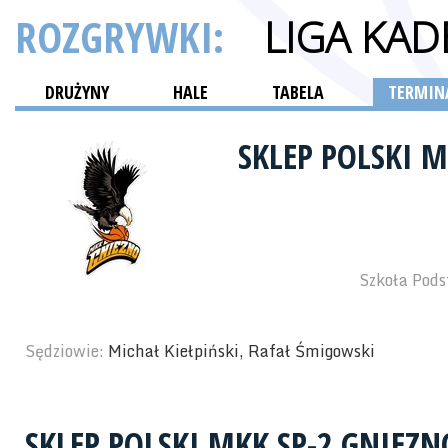
ROZGRYWKI:
LIGA KA
DRUŻYNY
HALE
TABELA
TERMINA
SKLEP POLSKI 
Szkoła Pods
Sędziowie:
Michał Kiełpiński, Rafał Śmigowski
SKLEP POLSKI MKK SP-2 GNIEZN