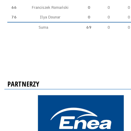
66
Franciszek Romański
0
0
0
76
Ilya Dounar
0
0
0
Suma
69
0
0
PARTNERZY