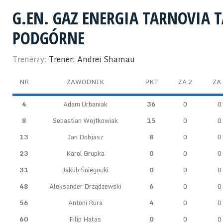
G.EN. GAZ ENERGIA TARNOVIA
PODGÓRNE
Trenerzy:
Trener: Andrei Shamau
NR
ZAWODNIK
PKT
ZA 2
ZA 
4
Adam Urbaniak
36
0
0
8
Sebastian Wojtkowiak
15
0
0
13
Jan Dobjasz
8
0
0
23
Karol Grupka
0
0
0
31
Jakub Śniegocki
0
0
0
48
Aleksander Drządzewski
6
0
0
56
Antoni Rura
4
0
0
60
Filip Hałas
0
0
0