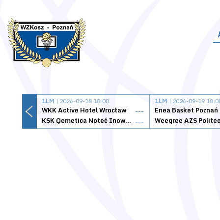
1LM
| 2026-09-18 18:00
1LM
| 2026-09-19 18:0
WKK Active Hotel Wrocław
Enea Basket Poznań
---
KSK Qemetica Noteć Inowrocław
---