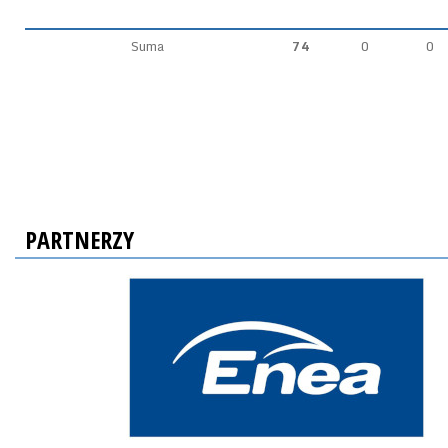
Suma
74
0
0
PARTNERZY