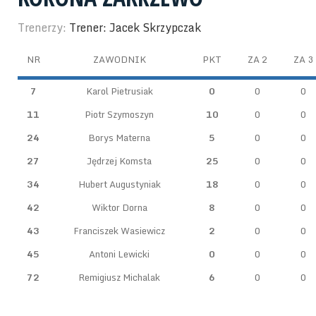
Trenerzy:
Trener: Jacek Skrzypczak
NR
ZAWODNIK
PKT
ZA 2
ZA 3
7
Karol Pietrusiak
0
0
0
11
Piotr Szymoszyn
10
0
0
24
Borys Materna
5
0
0
27
Jędrzej Komsta
25
0
0
34
Hubert Augustyniak
18
0
0
42
Wiktor Dorna
8
0
0
43
Franciszek Wasiewicz
2
0
0
45
Antoni Lewicki
0
0
0
72
Remigiusz Michalak
6
0
0