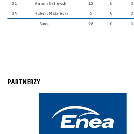
31
Antoni Ostrowski
12
0
0
34
Hubert Malarecki
5
0
0
Suma
98
0
0
PARTNERZY