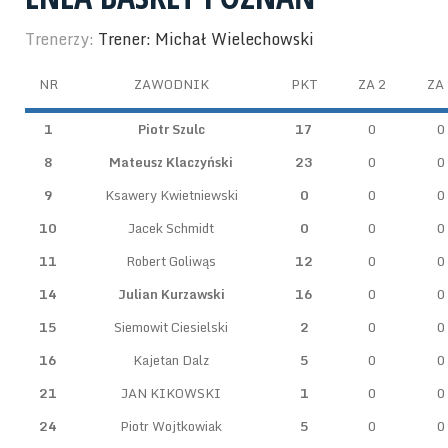
Trenerzy:
Trener: Michał Wielechowski
NR
ZAWODNIK
PKT
ZA 2
ZA 
1
Piotr Szulc
17
0
0
8
Mateusz Klaczyński
23
0
0
9
Ksawery Kwietniewski
0
0
0
10
Jacek Schmidt
0
0
0
11
Robert Goliwąs
12
0
0
14
Julian Kurzawski
16
0
0
15
Siemowit Ciesielski
2
0
0
16
Kajetan Dalz
5
0
0
21
JAN KIKOWSKI
1
0
0
24
Piotr Wojtkowiak
5
0
0