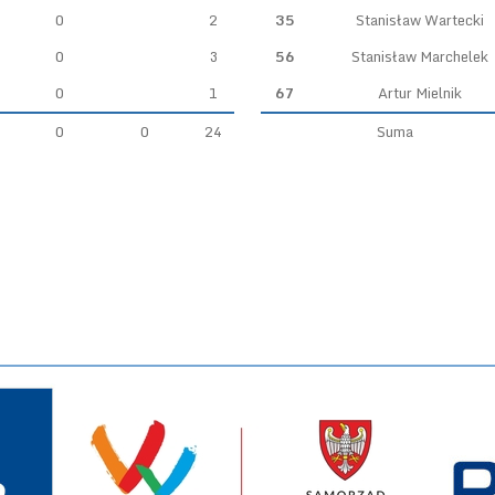
0
2
35
Stanisław Wartecki
0
3
56
Stanisław Marchelek
0
1
67
Artur Mielnik
0
0
24
Suma