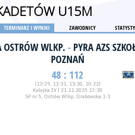
 KADETÓW U15M
TERMINARZ I WYNIKI
ZAWODNICY
STATYSTY
A OSTRÓW WLKP.
-
PYRA AZS SZKO
POZNAŃ
48 : 112
(13:29, 12:31, 13:30, 10:22)
Kolejka IV | 21.11.2025 17:30
SP nr 5, Ostrów Wlkp, Grabowska 1-3