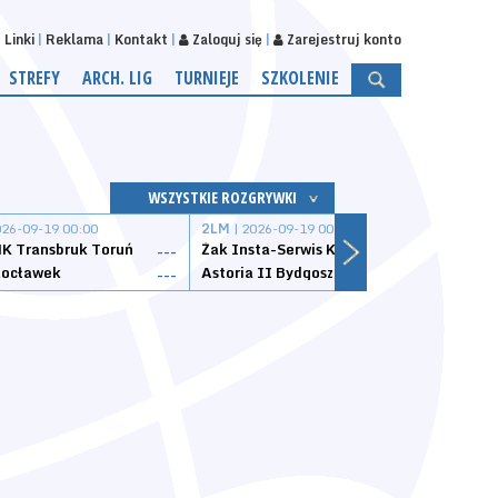
Linki
Reklama
Kontakt
Zaloguj się
Zarejestruj konto
STREFY
ARCH. LIG
TURNIEJE
SZKOLENIE
WSZYSTKIE ROZGRYWKI
026-09-19 00:00
2LM
| 2026-09-19 00:00
2LM
|
K Transbruk Toruń
Żak Insta-Serwis Koszalin
Energ
---
---
ocławek
Astoria II Bydgoszcz
Sklep
---
---