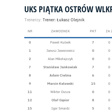
UKS PIĄTKA OSTRÓW WLKP
Trenerzy:
Trener: Łukasz Olejnik
NR
ZAWODNIK
PKT
ZA 
0
Paweł Kuświk
7
0
1
Janusz Jaworowicz
0
0
2
Alan Mikołajczyk
0
0
7
Stanisław Jankowiak
7
0
8
Adam Cielma
6
0
9
Marcin Kałowski
15
0
11
Wiktor Dusza
0
0
12
Olaf Gąsior
8
0
15
Igor Smardz
5
0