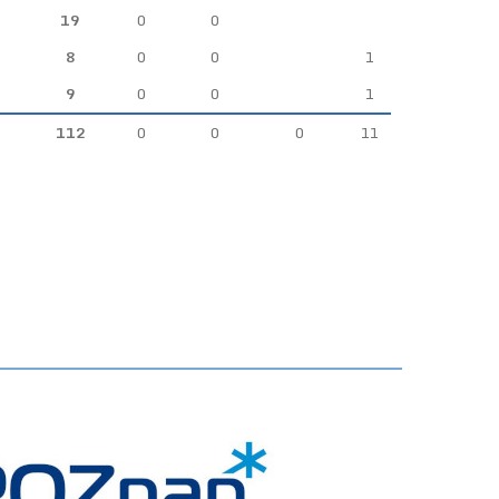
19
0
0
8
0
0
1
9
0
0
1
112
0
0
0
11