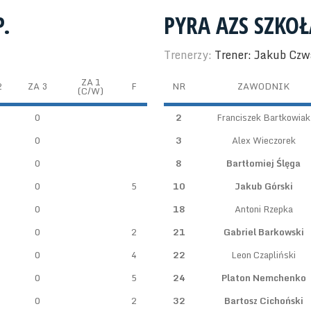
.
PYRA AZS SZKO
Trenerzy:
Trener: Jakub Czw
ZA 1
2
ZA 3
F
NR
ZAWODNIK
(C/W)
0
2
Franciszek Bartkowiak
0
3
Alex Wieczorek
0
8
Bartłomiej Ślęga
0
5
10
Jakub Górski
0
18
Antoni Rzepka
0
2
21
Gabriel Barkowski
0
4
22
Leon Czapliński
0
5
24
Platon Nemchenko
0
2
32
Bartosz Cichoński