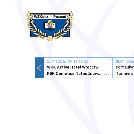
1LM
| 2026-09-18 18:00
2LM
| 202
WKK Active Hotel Wrocław
Port Gdy
---
KSK Qemetica Noteć Inowrocław
---