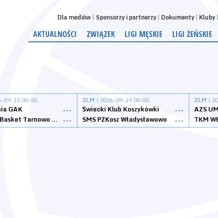
Dla mediów
Sponsorzy i partnerzy
Dokumenty
Kluby
AKTUALNOŚCI
ZWIĄZEK
LIGI MĘSKIE
LIGI ŻEŃSKIE
6-09-19 00:00
2LM
| 2026-09-19 00:00
2LM
| 2
nia GAK
Świecki Klub Koszykówki
AZS UM
---
---
Tarnovia Basket Tarnowo Podgórne
SMS PZKosz Władysławowo
TKM Wł
---
---