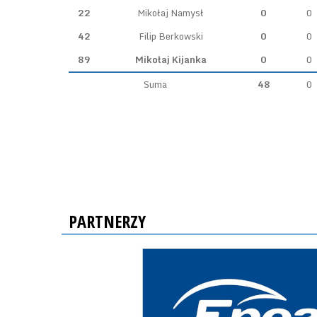
22
Mikołaj Namysł
0
0
42
Filip Berkowski
0
0
89
Mikołaj Kijanka
0
0
Suma
48
0
PARTNERZY