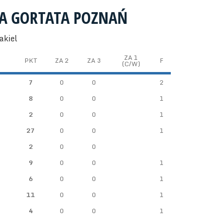
ŁA GORTATA POZNAŃ
akiel
ZA 1
PKT
ZA 2
ZA 3
F
(C/W)
7
0
0
2
8
0
0
1
2
0
0
1
27
0
0
1
2
0
0
9
0
0
1
6
0
0
1
11
0
0
1
4
0
0
1