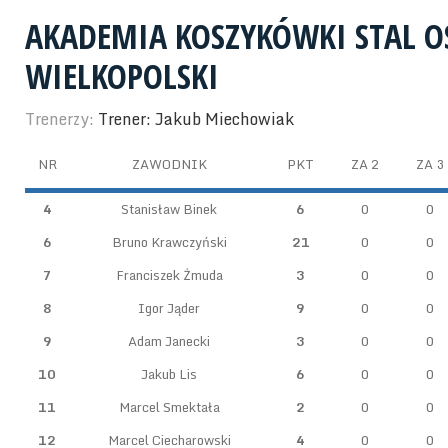
AKADEMIA KOSZYKÓWKI STAL 
WIELKOPOLSKI
Trenerzy:
Trener: Jakub Miechowiak
NR
ZAWODNIK
PKT
ZA 2
ZA 3
4
Stanisław Binek
6
0
0
6
Bruno Krawczyński
21
0
0
7
Franciszek Żmuda
3
0
0
8
Igor Jąder
9
0
0
9
Adam Janecki
3
0
0
10
Jakub Lis
6
0
0
11
Marcel Smektała
2
0
0
12
Marcel Ciecharowski
4
0
0