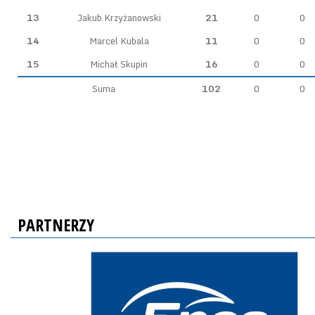
13
Jakub Krzyżanowski
21
0
0
14
Marcel Kubala
11
0
0
15
Michał Skupin
16
0
0
Suma
102
0
0
PARTNERZY