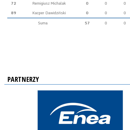
72
Remigiusz Michalak
0
0
0
89
Kacper Dawidziński
0
0
0
Suma
57
0
0
PARTNERZY