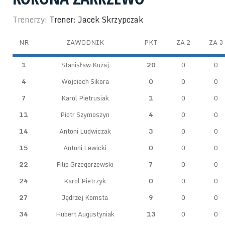
Trenerzy:
Trener: Jacek Skrzypczak
NR
ZAWODNIK
PKT
ZA 2
ZA 3
1
Stanisław Kużaj
20
0
0
4
Wojciech Sikora
0
0
0
7
Karol Pietrusiak
1
0
0
11
Piotr Szymoszyn
4
0
0
14
Antoni Ludwiczak
3
0
0
15
Antoni Lewicki
0
0
0
22
Filip Grzegorzewski
7
0
0
24
Karol Pietrzyk
0
0
0
27
Jędrzej Komsta
9
0
0
34
Hubert Augustyniak
13
0
0