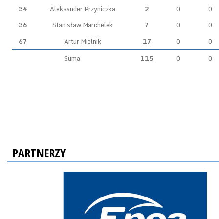
34
Aleksander Przyniczka
2
0
0
36
Stanisław Marchelek
7
0
0
67
Artur Mielnik
17
0
0
Suma
115
0
0
PARTNERZY