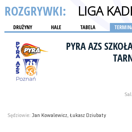
ROZGRYWKI:
LIGA KA
DRUŻYNY
HALE
TABELA
TERMINA
PYRA AZS SZKO
TAR
Sal
Sędziowie:
Jan Kowalewicz, Łukasz Dziubaty