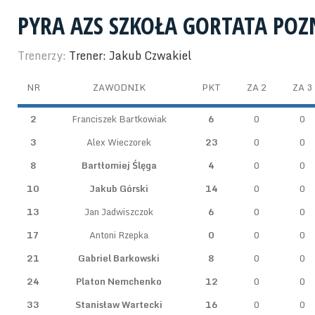
PYRA AZS SZKOŁA GORTATA PO
Trenerzy:
Trener: Jakub Czwakiel
NR
ZAWODNIK
PKT
ZA 2
ZA 3
2
Franciszek Bartkowiak
6
0
0
3
Alex Wieczorek
23
0
0
8
Bartłomiej Ślęga
4
0
0
10
Jakub Górski
14
0
0
13
Jan Jadwiszczok
6
0
0
17
Antoni Rzepka
0
0
0
21
Gabriel Barkowski
8
0
0
24
Platon Nemchenko
12
0
0
33
Stanisław Wartecki
16
0
0