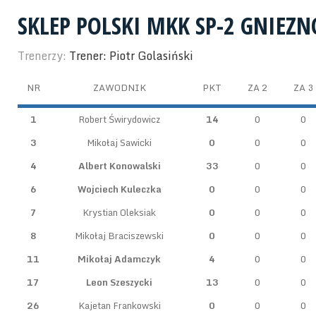
SKLEP POLSKI MKK SP-2 GNIEZN
Trenerzy:
Trener: Piotr Golasiński
NR
ZAWODNIK
PKT
ZA 2
ZA 3
1
Robert Świrydowicz
14
0
0
3
Mikołaj Sawicki
0
0
0
4
Albert Konowalski
33
0
0
6
Wojciech Kuleczka
0
0
0
7
Krystian Oleksiak
0
0
0
8
Mikołaj Braciszewski
0
0
0
11
Mikołaj Adamczyk
4
0
0
17
Leon Szeszycki
13
0
0
26
Kajetan Frankowski
0
0
0