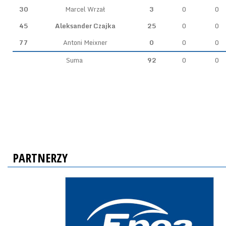
30
Marcel Wrzał
3
0
0
45
Aleksander Czajka
25
0
0
77
Antoni Meixner
0
0
0
Suma
92
0
0
PARTNERZY