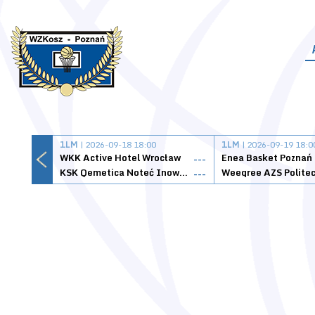
1LM
| 2026-09-18 18:00
1LM
| 2026-09-19 18:0
WKK Active Hotel Wrocław
Enea Basket Poznań
---
KSK Qemetica Noteć Inowrocław
---