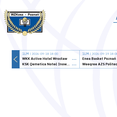
1LM
| 2026-09-18 18:00
1LM
| 2026-09-19 18:0
WKK Active Hotel Wrocław
Enea Basket Poznań
---
KSK Qemetica Noteć Inowrocław
---