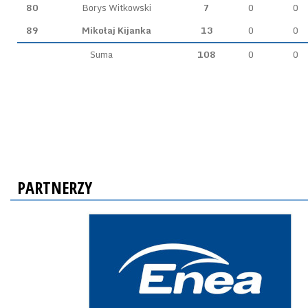
80
Borys Witkowski
7
0
0
89
Mikołaj Kijanka
13
0
0
Suma
108
0
0
PARTNERZY