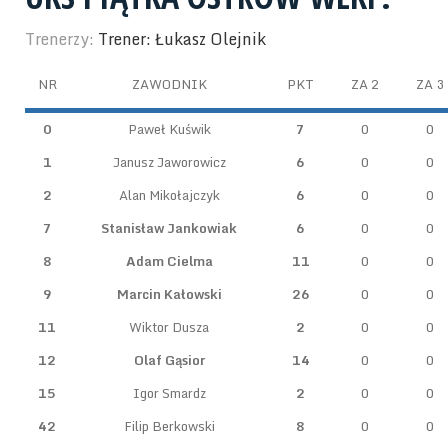
Trenerzy:
Trener: Łukasz Olejnik
NR
ZAWODNIK
PKT
ZA 2
ZA 3
0
Paweł Kuświk
7
0
0
1
Janusz Jaworowicz
6
0
0
2
Alan Mikołajczyk
6
0
0
7
Stanisław Jankowiak
6
0
0
8
Adam Cielma
11
0
0
9
Marcin Kałowski
26
0
0
11
Wiktor Dusza
2
0
0
12
Olaf Gąsior
14
0
0
15
Igor Smardz
2
0
0
42
Filip Berkowski
8
0
0