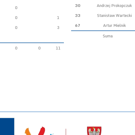
30
Andrzej Prokopczuk
0
33
Stanisław Wartecki
0
1
67
Artur Mielnik
0
3
Suma
0
0
11