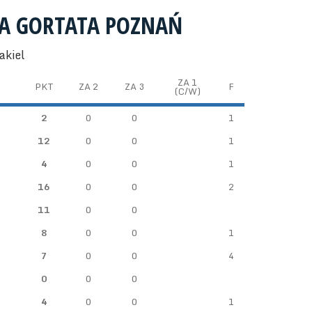
ŁA GORTATA POZNAŃ
akiel
ZA 1
PKT
ZA 2
ZA 3
F
(C/W)
2
0
0
1
12
0
0
1
4
0
0
1
16
0
0
2
11
0
0
8
0
0
1
7
0
0
4
0
0
0
4
0
0
1