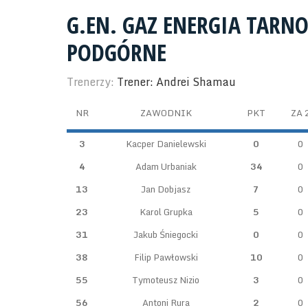
G.EN. GAZ ENERGIA TAR
PODGÓRNE
Trenerzy:
Trener: Andrei Shamau
NR
ZAWODNIK
PKT
ZA 
3
Kacper Danielewski
0
0
4
Adam Urbaniak
34
0
13
Jan Dobjasz
7
0
23
Karol Grupka
5
0
31
Jakub Śniegocki
0
0
38
Filip Pawłowski
10
0
55
Tymoteusz Nizio
3
0
56
Antoni Rura
2
0