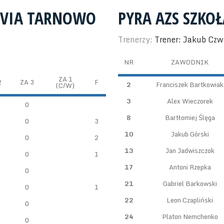
NOVIA TARNOWO
PYRA AZS SZKO
Trenerzy:
Trener: Jakub Czw
NR
ZAWODNIK
ZA 1
2
ZA 3
F
2
Franciszek Bartkowiak
(C/W)
3
Alex Wieczorek
0
8
Bartłomiej Ślęga
0
3
10
Jakub Górski
0
2
13
Jan Jadwiszczok
0
1
17
Antoni Rzepka
0
21
Gabriel Barkowski
0
1
22
Leon Czapliński
0
24
Platon Nemchenko
0