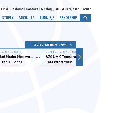
Linki
Reklama
Kontakt
Zaloguj się
Zarejestruj konto
STREFY
ARCH. LIG
TURNIEJE
SZKOLENIE
WSZYSTKIE ROZGRYWKI
026-09-19 00:00
2LM
| 2026-09-19 00:00
2LM
|
MKS Sokół Marbo Międzychód
AZS UMK Transbruk Toruń
Żak I
---
---
Trefl II Sopot
TKM Włocławek
Astor
---
---