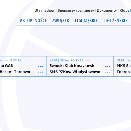
Dla mediów
Sponsorzy i partnerzy
Dokumenty
Kluby
AKTUALNOŚCI
ZWIĄZEK
LIGI MĘSKIE
LIGI ŻEŃSKIE
6-09-19 00:00
2LM
| 2026-09-19 00:00
2LM
| 2
nia GAK
Świecki Klub Koszykówki
---
---
Tarnovia Basket Tarnowo Podgórne
SMS PZKosz Władysławowo
Energa 
---
---