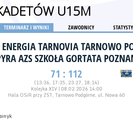
 KADETÓW U15M
TERMINARZ I WYNIKI
ZAWODNICY
STATYSTY
Z ENERGIA TARNOVIA TARNOWO 
PYRA AZS SZKOŁA GORTATA POZNA
71 : 112
(13:36, 17:35, 23:27, 18:14)
Kolejka XIV | 08.02.2026 14:00
Hala OSiR przy ZST, Tarnowo Podgórne, ul. Nowa 60
oinyk