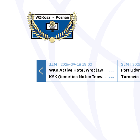
1LM
| 2026-09-18 18:00
2LM
| 202
WKK Active Hotel Wrocław
Port Gdy
---
KSK Qemetica Noteć Inowrocław
---