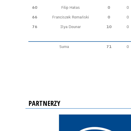
60
Filip Hałas
0
0
66
Franciszek Romański
0
0
76
Ilya Dounar
10
0
Suma
71
0
PARTNERZY