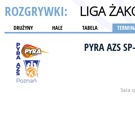
ROZGRYWKI:
LIGA ŻA
DRUŻYNY
HALE
TABELA
TERMINA
PYRA AZS S
Sala s