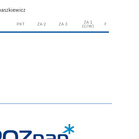
naszkiewicz
ZA 1
PKT
ZA 2
ZA 3
F
(C/W)