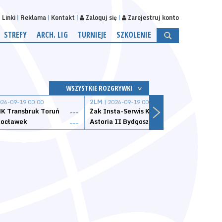
Linki
Reklama
Kontakt
Zaloguj się
Zarejestruj konto
STREFY
ARCH. LIG
TURNIEJE
SZKOLENIE
WSZYSTKIE ROZGRYWKI
026-09-19 00:00
2LM
| 2026-09-19 00:00
2LM
|
K Transbruk Toruń
Żak Insta-Serwis Koszalin
Energ
---
---
ocławek
Astoria II Bydgoszcz
Sklep
---
---