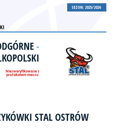
SEZON: 2025/2026
KI
PODGÓRNE
-
LKOPOLSKI
Niezweryfikowane z
protokołem meczu
ZYKÓWKI STAL OSTRÓW