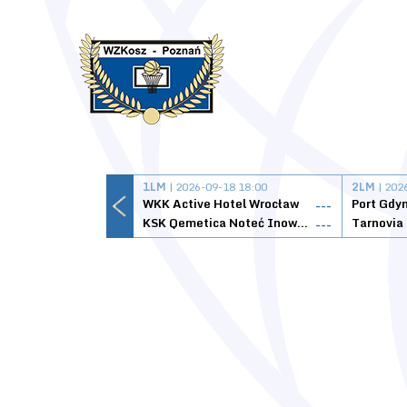
1LM
| 2026-09-18 18:00
2LM
| 202
WKK Active Hotel Wrocław
Port Gdy
---
KSK Qemetica Noteć Inowrocław
---