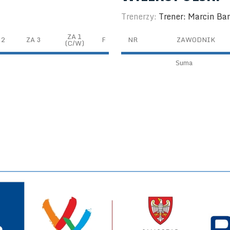
Trenerzy:
Trener: Marcin Ba
ZA 1
 2
ZA 3
F
NR
ZAWODNIK
(C/W)
Suma