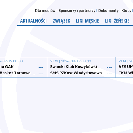
Dla mediów
Sponsorzy i partnerzy
Dokumenty
Kluby
AKTUALNOŚCI
ZWIĄZEK
LIGI MĘSKIE
LIGI ŻEŃSKIE
6-09-19 00:00
2LM
| 2026-09-19 00:00
2LM
| 2
nia GAK
Świecki Klub Koszykówki
AZS UM
---
---
Tarnovia Basket Tarnowo Podgórne
SMS PZKosz Władysławowo
TKM Wł
---
---