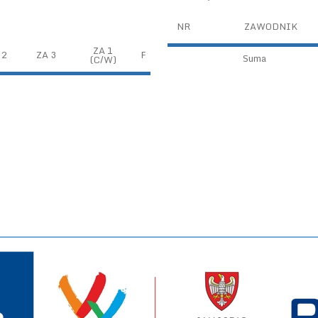
NR
ZAWODNIK
ZA 1
 2
ZA 3
F
Suma
(C/W)