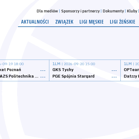
Dla mediów
Sponsorzy i partnerzy
Dokumenty
Kluby
AKTUALNOŚCI
ZWIĄZEK
LIGI MĘSKIE
LIGI ŻEŃSKIE
6-09-19 18:00
1LM
| 2026-09-20 15:00
1LM
| 2
ket Poznań
GKS Tychy
OPTeam
---
---
Weegree AZS Politechnika Opolska
PGE Spójnia Stargard
---
---