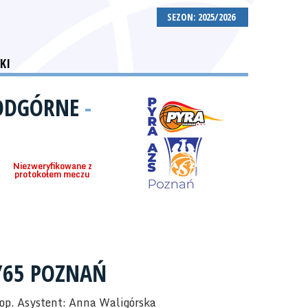
SEZON: 2025/2026
KI
PODGÓRNE
-
Niezweryfikowane z
protokołem meczu
5/65 POZNAŃ
rop. Asystent: Anna Waligórska