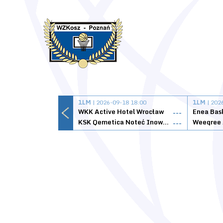
1LM
| 2026-09-18 18:00
1LM
| 202
WKK Active Hotel Wrocław
Enea Bas
---
KSK Qemetica Noteć Inowrocław
---