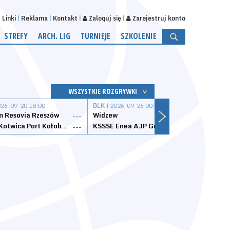
Linki
Reklama
Kontakt
Zaloguj się
Zarejestruj konto
STREFY
ARCH. LIG
TURNIEJE
SZKOLENIE
WSZYSTKIE ROZGRYWKI
026-09-20 18:00
BLK
| 2026-09-26 00:00
BLK
| 
 Resovia Rzeszów
Widzew
Wisła
---
---
Datzzy Kotwica Port Kołobrzeg
KSSSE Enea AJP Gorzów Wielkopolski
1KS Ś
---
---