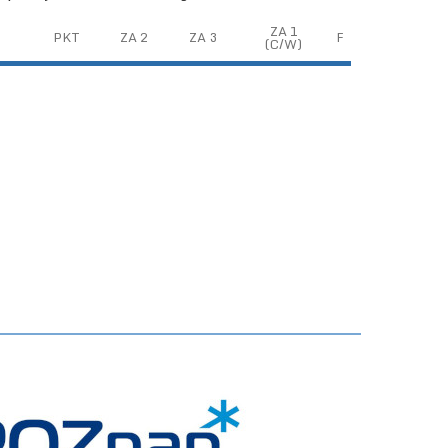
ZA 1
PKT
ZA 2
ZA 3
F
(C/W)