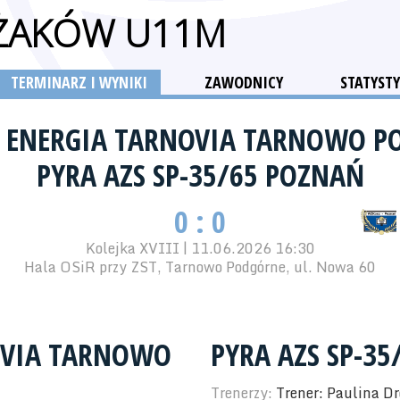
 ŻAKÓW U11M
TERMINARZ I WYNIKI
ZAWODNICY
STATYSTY
Z ENERGIA TARNOVIA TARNOWO 
PYRA AZS SP-35/65 POZNAŃ
0 : 0
Kolejka XVIII | 11.06.2026 16:30
Hala OSiR przy ZST, Tarnowo Podgórne, ul. Nowa 60
NOVIA TARNOWO
PYRA AZS SP-3
Trenerzy:
Trener: Paulina D