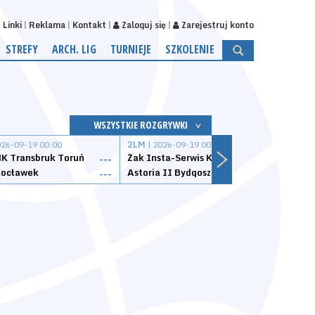
Linki
Reklama
Kontakt
Zaloguj się
Zarejestruj konto
STREFY
ARCH. LIG
TURNIEJE
SZKOLENIE
WSZYSTKIE ROZGRYWKI
026-09-19 00:00
2LM
| 2026-09-19 00:00
2LM
|
K Transbruk Toruń
Żak Insta-Serwis Koszalin
Energ
---
---
ocławek
Astoria II Bydgoszcz
Sklep
---
---