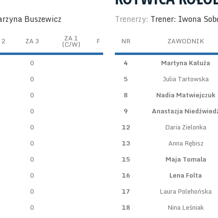
tarzyna Buszewicz
Trenerzy:
Trener: Iwona Sob
ZA 1
 2
ZA 3
F
NR
ZAWODNIK
(C/W)
0
0
4
Martyna Kałuża
0
0
5
Julia Tarłowska
0
0
8
Nadia Matwiejczuk
0
0
9
Anastazja Niedźwied
0
0
12
Daria Zielonka
0
0
13
Anna Rębisz
0
0
15
Maja Tomala
0
0
16
Lena Folta
0
0
17
Laura Polehońska
0
0
18
Nina Leśniak