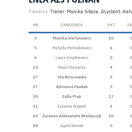
Trenerzy:
Trener: Monika Sibora. Asystent: Ka
NR
ZAWODNIK
PKT
ZA
3
Monika Stefanowicz
10
5
Matylda Michałkiewicz
4
6
Laura Książkiewicz
0
13
Maja Chojnacka
9
17
Ida Brzozowska
5
27
Adrianna Pawlak
5
30
Zofia Ptak
17
31
Zuzanna Wagner
2
42
Zuzanna Aleksandra Błażejczyk
10
88
Agata Nowak
0