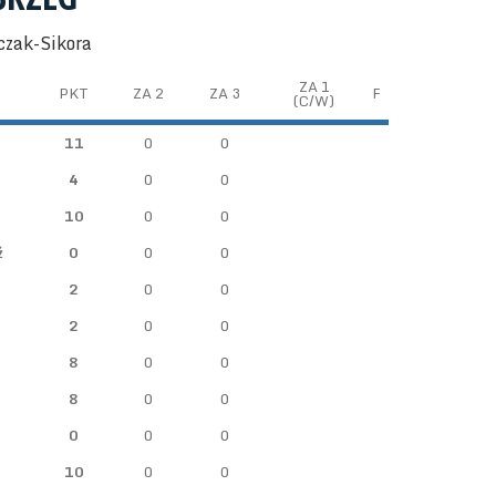
czak-Sikora
ZA 1
PKT
ZA 2
ZA 3
F
(C/W)
11
0
0
4
0
0
10
0
0
ź
0
0
0
2
0
0
2
0
0
8
0
0
8
0
0
0
0
0
10
0
0