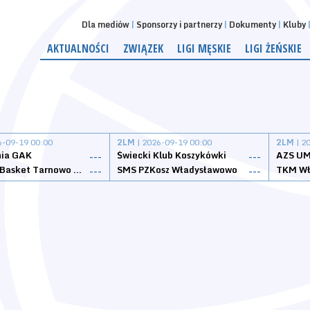
Dla mediów
Sponsorzy i partnerzy
Dokumenty
Kluby
AKTUALNOŚCI
ZWIĄZEK
LIGI MĘSKIE
LIGI ŻEŃSKIE
6-09-19 00:00
2LM
| 2026-09-19 00:00
2LM
| 2
nia GAK
Świecki Klub Koszykówki
AZS UM
---
---
Tarnovia Basket Tarnowo Podgórne
SMS PZKosz Władysławowo
TKM Wł
---
---