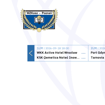
1LM
| 2026-09-18 18:00
2LM
| 202
WKK Active Hotel Wrocław
Port Gdy
---
KSK Qemetica Noteć Inowrocław
---