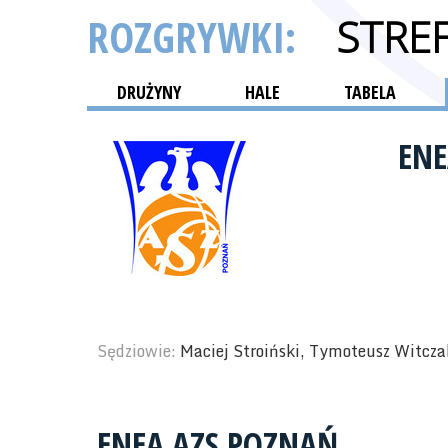
ROZGRYWKI:
STRE
DRUŻYNY
HALE
TABELA
ENE
Sędziowie:
Maciej Stroiński, Tymoteusz Witcza
ENEA AZS POZNAŃ