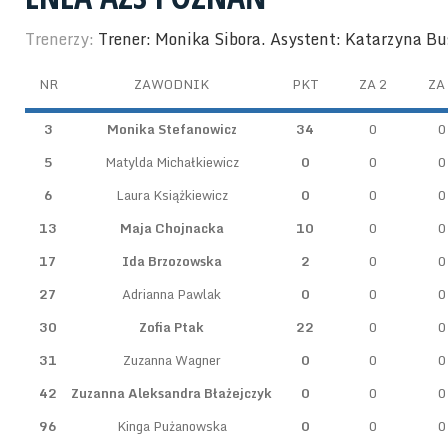
Trenerzy:
Trener: Monika Sibora. Asystent: Katarzyna Bu
NR
ZAWODNIK
PKT
ZA 2
ZA
3
Monika Stefanowicz
34
0
0
5
Matylda Michałkiewicz
0
0
0
6
Laura Książkiewicz
0
0
0
13
Maja Chojnacka
10
0
0
17
Ida Brzozowska
2
0
0
27
Adrianna Pawlak
0
0
0
30
Zofia Ptak
22
0
0
31
Zuzanna Wagner
0
0
0
42
Zuzanna Aleksandra Błażejczyk
0
0
0
96
Kinga Pużanowska
0
0
0