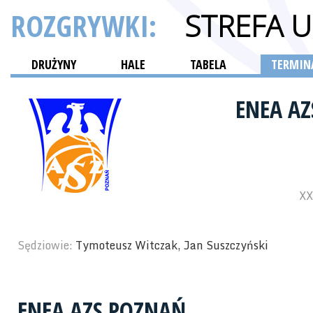
ROZGRYWKI:
STREFA 
DRUŻYNY
HALE
TABELA
TERMINA
ENEA A
XX
Sędziowie:
Tymoteusz Witczak, Jan Suszczyński
ENEA AZS POZNAŃ