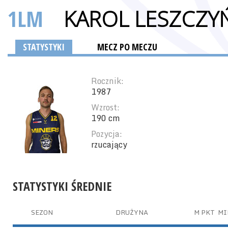
1LM
KAROL LESZCZYŃ
STATYSTYKI
MECZ PO MECZU
Rocznik:
1987
Wzrost:
190 cm
Pozycja:
rzucający
STATYSTYKI ŚREDNIE
SEZON
DRUŻYNA
M
PKT
MI