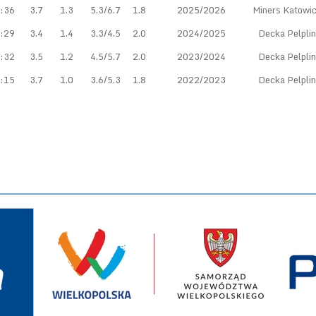
:36
3.7
1.3
5.3/6.7
1.8
2025/2026
Miners Katowi
:29
3.4
1.4
3.3/4.5
2.0
2024/2025
Decka Pelplin
:32
3.5
1.2
4.5/5.7
2.0
2023/2024
Decka Pelplin
:15
3.7
1.0
3.6/5.3
1.8
2022/2023
Decka Pelplin