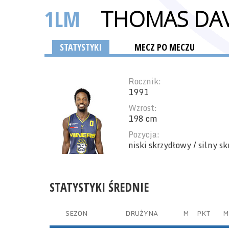
1LM
THOMAS DAV
STATYSTYKI
MECZ PO MECZU
Rocznik:
1991
Wzrost:
198 cm
Pozycja:
niski skrzydłowy / silny s
STATYSTYKI ŚREDNIE
SEZON
DRUŻYNA
M
PKT
M