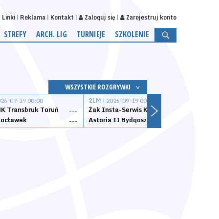
Linki
Reklama
Kontakt
Zaloguj się
Zarejestruj konto
STREFY
ARCH. LIG
TURNIEJE
SZKOLENIE
WSZYSTKIE ROZGRYWKI
026-09-19 00:00
2LM
| 2026-09-19 00:00
2LM
|
K Transbruk Toruń
Żak Insta-Serwis Koszalin
Energ
---
---
ocławek
Astoria II Bydgoszcz
Sklep
---
---