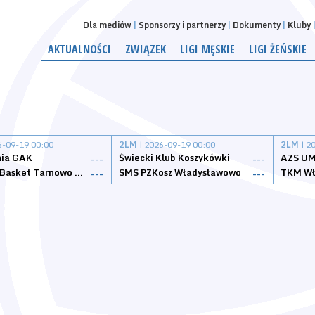
Dla mediów
Sponsorzy i partnerzy
Dokumenty
Kluby
AKTUALNOŚCI
ZWIĄZEK
LIGI MĘSKIE
LIGI ŻEŃSKIE
6-09-19 00:00
2LM
| 2026-09-19 00:00
2LM
| 2
nia GAK
Świecki Klub Koszykówki
AZS UM
---
---
Tarnovia Basket Tarnowo Podgórne
SMS PZKosz Władysławowo
TKM Wł
---
---