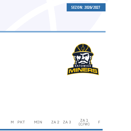
SEZON: 2026/2027
ZA 1
M
PKT
MIN
ZA 2
ZA 3
F
(C/W)