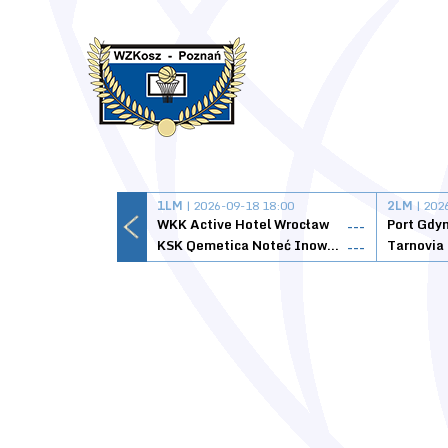
1LM
| 2026-09-18 18:00
2LM
| 202
WKK Active Hotel Wrocław
Port Gdy
---
KSK Qemetica Noteć Inowrocław
---