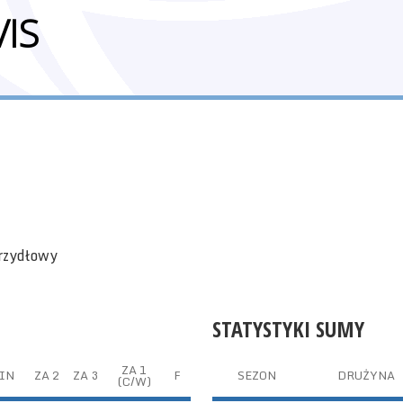
IS
krzydłowy
STATYSTYKI SUMY
ZA 1
IN
ZA 2
ZA 3
F
SEZON
DRUŻYNA
(C/W)