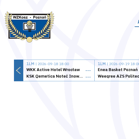
1LM
| 2026-09-18 18:00
1LM
| 2026-09-19 18:0
WKK Active Hotel Wrocław
Enea Basket Poznań
---
KSK Qemetica Noteć Inowrocław
---