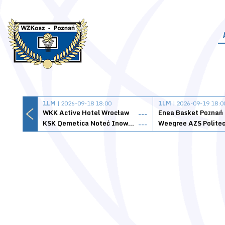
1LM
| 2026-09-18 18:00
1LM
| 2026-09-19 18:0
WKK Active Hotel Wrocław
Enea Basket Poznań
---
KSK Qemetica Noteć Inowrocław
---