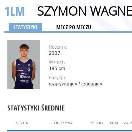
1LM
SZYMON WAGN
STATYSTYKI
MECZ PO MECZU
Rocznik:
2007
Wzrost:
185 cm
Pozycja:
rozgrywający / rzucający
STATYSTYKI ŚREDNIE
SEZON
DRUŻYNA
M
PKT
MIN
ZA 2