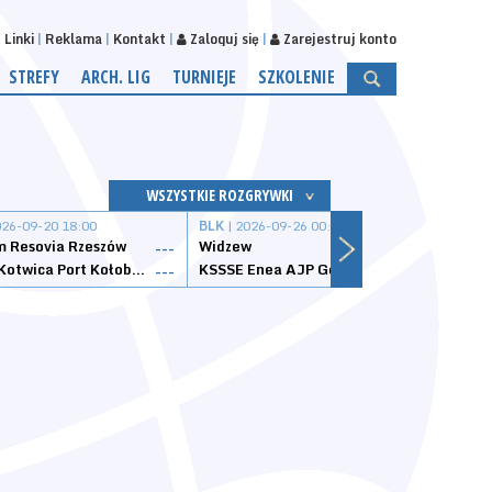
Linki
Reklama
Kontakt
Zaloguj się
Zarejestruj konto
STREFY
ARCH. LIG
TURNIEJE
SZKOLENIE
WSZYSTKIE ROZGRYWKI
026-09-20 18:00
BLK
| 2026-09-26 00:00
BLK
| 
 Resovia Rzeszów
Widzew
Wisła
---
---
Datzzy Kotwica Port Kołobrzeg
KSSSE Enea AJP Gorzów Wielkopolski
1KS Ś
---
---