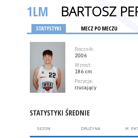
1LM
BARTOSZ PE
STATYSTYKI
MECZ PO MECZU
Rocznik:
2006
Wzrost:
186 cm
Pozycja:
rzucający
STATYSTYKI ŚREDNIE
SEZON
DRUŻYNA
M
PK