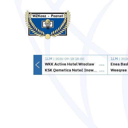
1LM
| 2026-09-18 18:00
1LM
| 202
WKK Active Hotel Wrocław
Enea Bas
---
KSK Qemetica Noteć Inowrocław
---