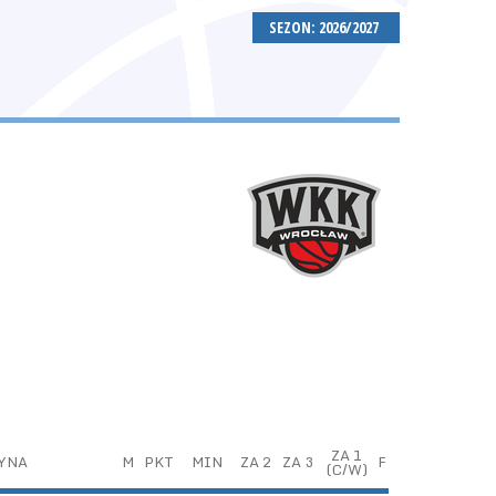
SEZON: 2026/2027
ZA 1
YNA
M
PKT
MIN
ZA 2
ZA 3
F
(C/W)