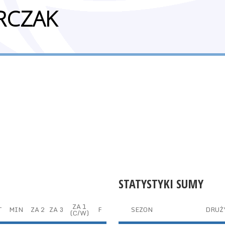
RCZAK
STATYSTYKI SUMY
ZA 1
T
MIN
ZA 2
ZA 3
F
SEZON
DRUŻ
(C/W)