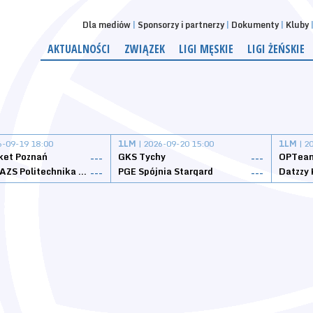
Dla mediów
Sponsorzy i partnerzy
Dokumenty
Kluby
AKTUALNOŚCI
ZWIĄZEK
LIGI MĘSKIE
LIGI ŻEŃSKIE
6-09-19 18:00
1LM
| 2026-09-20 15:00
1LM
| 2
ket Poznań
GKS Tychy
OPTeam
---
---
Weegree AZS Politechnika Opolska
PGE Spójnia Stargard
---
---