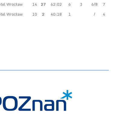
tel Wrocław
14
27
62:02
6
3
6/8
7
tel Wrocław
10
2
40:18
1
/
4