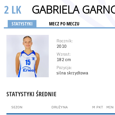
2 LK
GABRIELA GARN
STATYSTYKI
MECZ PO MECZU
Rocznik:
2010
Wzrost:
182 cm
Pozycja:
silna skrzydłowa
STATYSTYKI ŚREDNIE
SEZON
DRUŻYNA
M
PKT
MIN