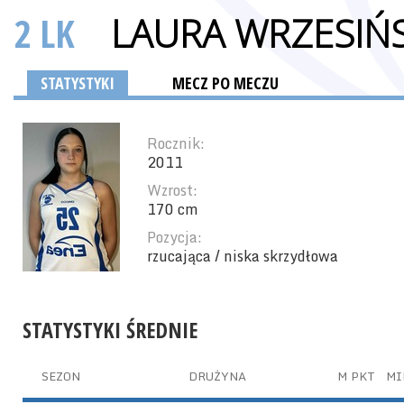
2 LK
LAURA WRZESIŃ
STATYSTYKI
MECZ PO MECZU
Rocznik:
2011
Wzrost:
170 cm
Pozycja:
rzucająca / niska skrzydłowa
STATYSTYKI ŚREDNIE
SEZON
DRUŻYNA
M
PKT
MI