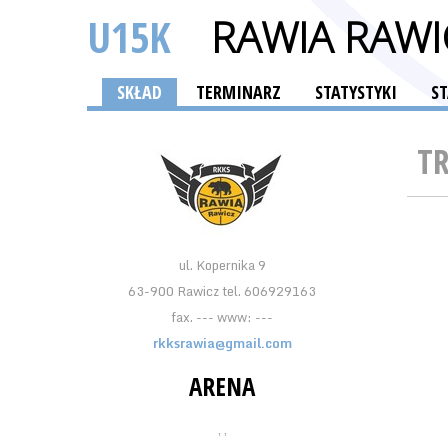
U15K
RAWIA RAWI
SKŁAD
TERMINARZ
STATYSTYKI
S
T
ul. Kopernika 9
63-900 Rawicz tel. 606929163
fax. --- www: ---
rkksrawia@gmail.com
ARENA
, ,