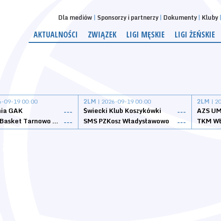
Dla mediów
Sponsorzy i partnerzy
Dokumenty
Kluby
AKTUALNOŚCI
ZWIĄZEK
LIGI MĘSKIE
LIGI ŻEŃSKIE
6-09-19 00:00
2LM
| 2026-09-19 00:00
2LM
| 2
nia GAK
Świecki Klub Koszykówki
AZS UM
---
---
Tarnovia Basket Tarnowo Podgórne
SMS PZKosz Władysławowo
TKM Wł
---
---