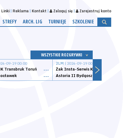
Linki
Reklama
Kontakt
Zaloguj się
Zarejestruj konto
STREFY
ARCH. LIG
TURNIEJE
SZKOLENIE
WSZYSTKIE ROZGRYWKI
026-09-19 00:00
2LM
| 2026-09-19 00:00
2LM
|
K Transbruk Toruń
Żak Insta-Serwis Koszalin
Energ
---
---
ocławek
Astoria II Bydgoszcz
Sklep
---
---