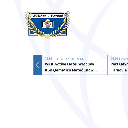
1LM
| 2026-09-18 18:00
2LM
| 202
WKK Active Hotel Wrocław
Port Gdy
---
KSK Qemetica Noteć Inowrocław
---