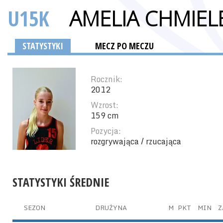
U15K
AMELIA CHMIE
STATYSTYKI
MECZ PO MECZU
Rocznik:
2012
Wzrost:
159 cm
Pozycja:
rozgrywająca / rzucająca
STATYSTYKI ŚREDNIE
SEZON
DRUŻYNA
M
PKT
MIN
Z