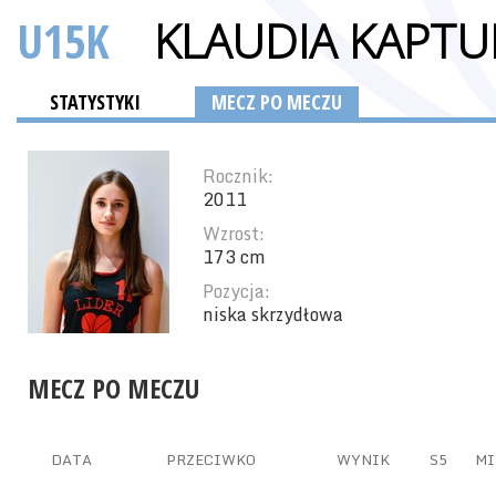
U15K
KLAUDIA KAPTU
STATYSTYKI
MECZ PO MECZU
Rocznik:
2011
Wzrost:
173 cm
Pozycja:
niska skrzydłowa
MECZ PO MECZU
DATA
PRZECIWKO
WYNIK
S5
MI