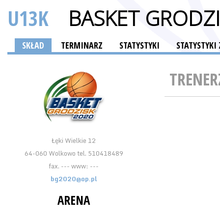
U13K
BASKET GRODZI
SKŁAD
TERMINARZ
STATYSTYKI
STATYSTYKI
TRENER
Łęki Wielkie 12
64-060 Wolkowo tel. 510418489
fax. --- www: ---
bg2020@op.pl
ARENA