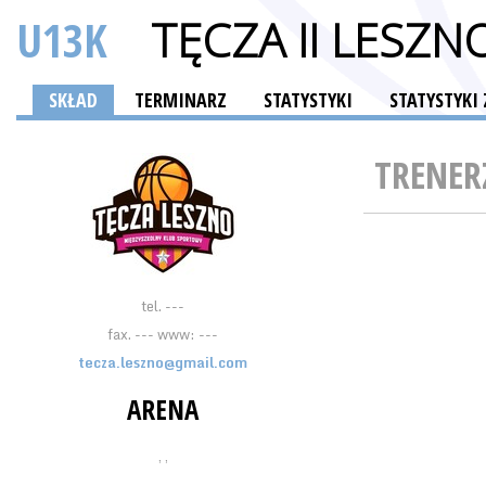
U13K
TĘCZA II LESZN
SKŁAD
TERMINARZ
STATYSTYKI
STATYSTYKI
TRENER
tel. ---
fax. --- www: ---
tecza.leszno@gmail.com
ARENA
, ,