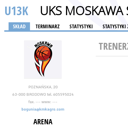
U13K
UKS MOSKAWA 
SKŁAD
TERMINARZ
STATYSTYKI
STATYSTYKI
TRENER
POZNAŃSKA, 20
63-000 BRODOWO tel. 605595024
fax. --- www: ---
bogunia@kmkagro.com
ARENA