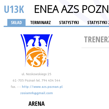
U13K
ENEA AZS POZ
SKŁAD
TERMINARZ
STATYSTYKI
STATYSTYKI
TRENER
ul. Noskowskiego 25
61-705 Poznań tel. 794 404 544
fax. ---
http://www.azs.poznan.pl
zosiamrk@gmail.com
ARENA