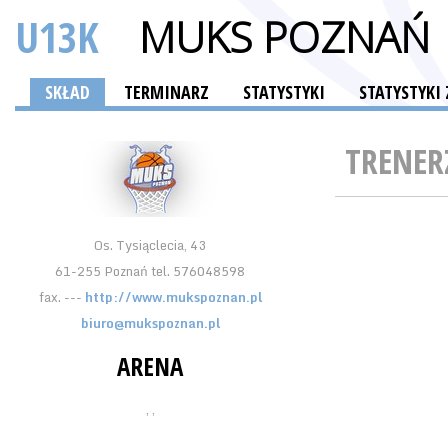
U13K
MUKS POZNAŃ
SKŁAD
TERMINARZ
STATYSTYKI
STATYSTYKI
TRENER
Os. Tysiąclecia, 43
61-255 Poznań tel. 576048598
fax. ---
http://www.mukspoznan.pl
biuro@mukspoznan.pl
ARENA
, ,