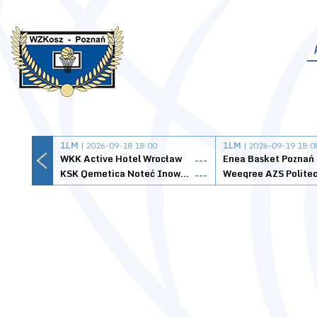
1LM
| 2026-09-18 18:00
1LM
| 2026-09-19 18:0
WKK Active Hotel Wrocław
Enea Basket Poznań
---
KSK Qemetica Noteć Inowrocław
---