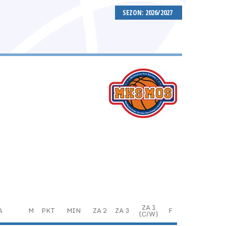
SEZON: 2026/2027
ZA 1
A
M
PKT
MIN
ZA 2
ZA 3
F
(C/W)