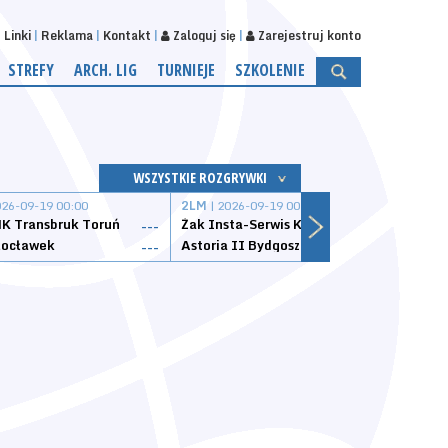
Linki
Reklama
Kontakt
Zaloguj się
Zarejestruj konto
STREFY
ARCH. LIG
TURNIEJE
SZKOLENIE
WSZYSTKIE ROZGRYWKI
026-09-19 00:00
2LM
| 2026-09-19 00:00
2LM
|
K Transbruk Toruń
Żak Insta-Serwis Koszalin
Energ
---
---
ocławek
Astoria II Bydgoszcz
Sklep
---
---