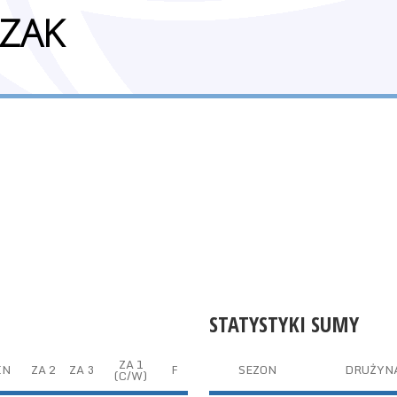
CZAK
STATYSTYKI SUMY
ZA 1
IN
ZA 2
ZA 3
F
SEZON
DRUŻYN
(C/W)