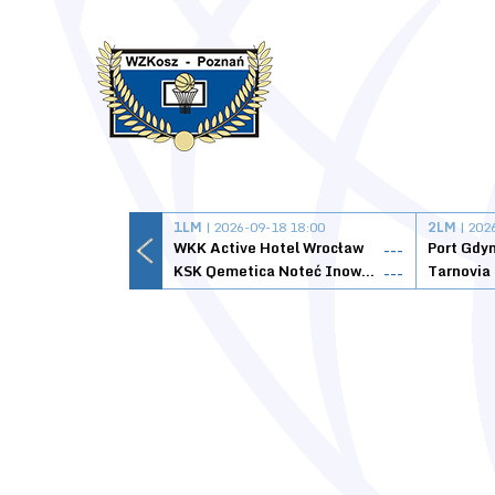
1LM
| 2026-09-18 18:00
2LM
| 202
WKK Active Hotel Wrocław
Port Gdy
---
KSK Qemetica Noteć Inowrocław
---