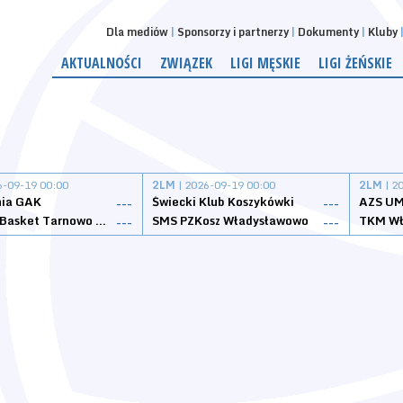
Dla mediów
Sponsorzy i partnerzy
Dokumenty
Kluby
AKTUALNOŚCI
ZWIĄZEK
LIGI MĘSKIE
LIGI ŻEŃSKIE
6-09-19 00:00
2LM
| 2026-09-19 00:00
2LM
| 2
nia GAK
Świecki Klub Koszykówki
AZS UM
---
---
Tarnovia Basket Tarnowo Podgórne
SMS PZKosz Władysławowo
TKM Wł
---
---