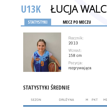
U13K
ŁUCJA WAL
STATYSTYKI
MECZ PO MECZU
Rocznik:
2013
Wzrost:
158 cm
Pozycja:
rozgrywająca
STATYSTYKI ŚREDNIE
SEZON
DRUŻYNA
M
PKT
M