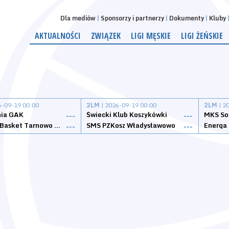
Dla mediów
Sponsorzy i partnerzy
Dokumenty
Kluby
AKTUALNOŚCI
ZWIĄZEK
LIGI MĘSKIE
LIGI ŻEŃSKIE
6-09-19 00:00
2LM
| 2026-09-19 00:00
2LM
| 2
nia GAK
Świecki Klub Koszykówki
---
---
Tarnovia Basket Tarnowo Podgórne
SMS PZKosz Władysławowo
Energa 
---
---