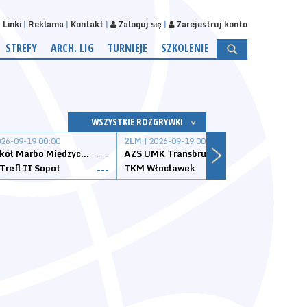
Linki
Reklama
Kontakt
Zaloguj się
Zarejestruj konto
STREFY
ARCH. LIG
TURNIEJE
SZKOLENIE
WSZYSTKIE ROZGRYWKI
026-09-19 00:00
2LM
| 2026-09-19 00:00
2LM
|
MKS Sokół Marbo Międzychód
AZS UMK Transbruk Toruń
Żak I
---
---
Trefl II Sopot
TKM Włocławek
Astor
---
---