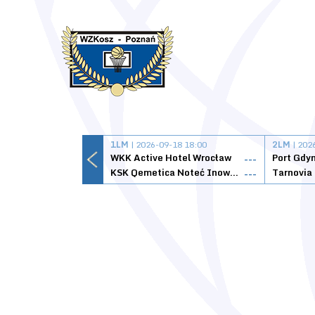
1LM
| 2026-09-18 18:00
2LM
| 202
WKK Active Hotel Wrocław
Port Gdy
---
KSK Qemetica Noteć Inowrocław
---