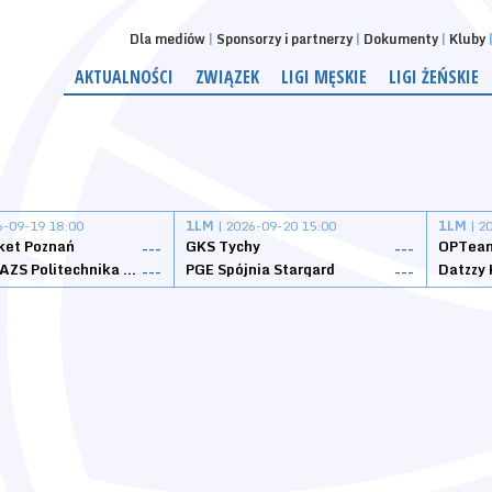
Dla mediów
Sponsorzy i partnerzy
Dokumenty
Kluby
AKTUALNOŚCI
ZWIĄZEK
LIGI MĘSKIE
LIGI ŻEŃSKIE
6-09-19 18:00
1LM
| 2026-09-20 15:00
1LM
| 2
ket Poznań
GKS Tychy
OPTeam
---
---
Weegree AZS Politechnika Opolska
PGE Spójnia Stargard
---
---