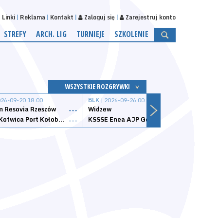
Linki
Reklama
Kontakt
Zaloguj się
Zarejestruj konto
STREFY
ARCH. LIG
TURNIEJE
SZKOLENIE
WSZYSTKIE ROZGRYWKI
026-09-20 18:00
BLK
| 2026-09-26 00:00
BLK
| 
 Resovia Rzeszów
Widzew
Wisła
---
---
Datzzy Kotwica Port Kołobrzeg
KSSSE Enea AJP Gorzów Wielkopolski
1KS Ś
---
---