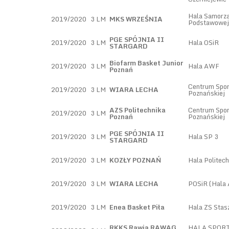
Hala Samorzą
2019/2020
3 LM
MKS WRZEŚNIA
Podstawowej 
PGE SPÓJNIA II
2019/2020
3 LM
Hala OSiR
STARGARD
Biofarm Basket Junior
2019/2020
3 LM
Hala AWF
Poznań
Centrum Sport
2019/2020
3 LM
WIARA LECHA
Poznańskiej
AZS Politechnika
Centrum Sport
2019/2020
3 LM
Poznań
Poznańskiej
PGE SPÓJNIA II
2019/2020
3 LM
Hala SP 3
STARGARD
2019/2020
3 LM
KOZŁY POZNAŃ
Hala Politech
2019/2020
3 LM
WIARA LECHA
POSiR (Hala 
2019/2020
3 LM
Enea Basket Piła
Hala ZS Stas
RKKS Rawia RAWAG
HALA SPOR