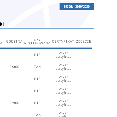
SEZON: 2019/2020
KI
CZY
GODZINA
CERTYFIKAT
ZDJĘCIE
A
PREFEROWANA
Pokaż
NIE
---
certyfikat
Pokaż
16:00
TAK
---
certyfikat
Pokaż
NIE
---
certyfikat
Pokaż
NIE
---
certyfikat
Pokaż
19:00
NIE
---
certyfikat
Pokaż
TAK
---
certyfikat