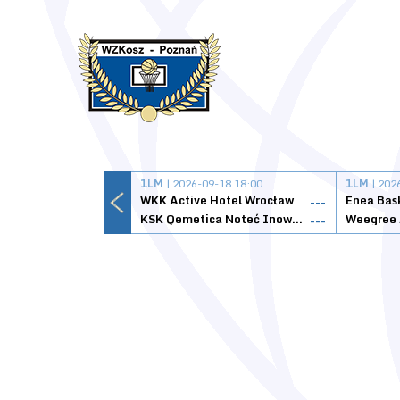
1LM
| 2026-09-18 18:00
1LM
| 202
WKK Active Hotel Wrocław
Enea Bas
---
KSK Qemetica Noteć Inowrocław
---