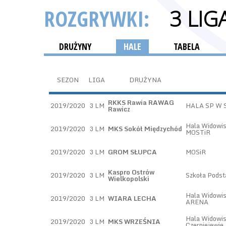
ROZGRYWKI:
3 LI
DRUŻYNY
HALE
TABELA
SEZON
LIGA
DRUŻYNA
RKKS Rawia RAWAG
2019/2020
3 LM
HALA SP W
Rawicz
Hala Widowi
2019/2020
3 LM
MKS Sokół Międzychód
MOSTiR
2019/2020
3 LM
GROM SŁUPCA
MOSiR
Kaspro Ostrów
2019/2020
3 LM
Szkoła Pods
Wielkopolski
Hala Widowi
2019/2020
3 LM
WIARA LECHA
ARENA
Hala Widowi
2019/2020
3 LM
MKS WRZEŚNIA
Czerniejewie