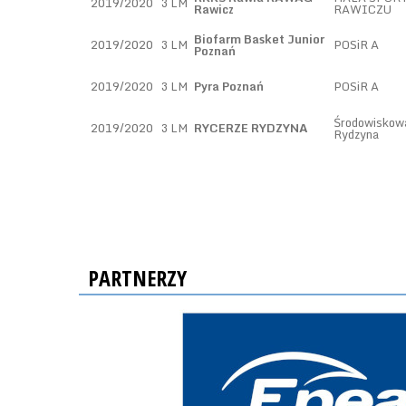
2019/2020
3 LM
Rawicz
RAWICZU
Biofarm Basket Junior
2019/2020
3 LM
POSiR A
Poznań
2019/2020
3 LM
Pyra Poznań
POSiR A
Środowiskow
2019/2020
3 LM
RYCERZE RYDZYNA
Rydzyna
PARTNERZY