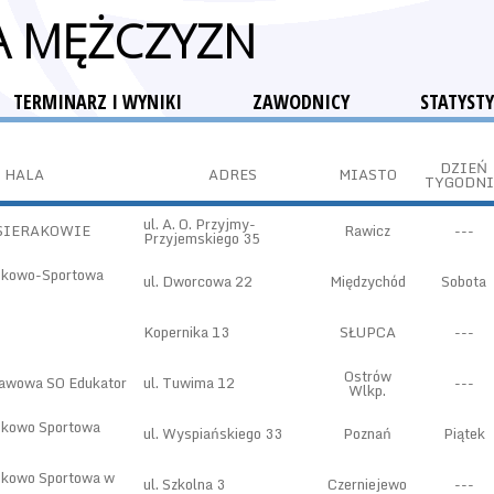
GA MĘŻCZYZN
TERMINARZ I WYNIKI
ZAWODNICY
STATYSTY
DZIEŃ
HALA
ADRES
MIASTO
TYGODNI
ul. A. O. Przyjmy-
 SIERAKOWIE
Rawicz
---
Przyjemskiego 35
skowo-Sportowa
ul. Dworcowa 22
Międzychód
Sobota
Kopernika 13
SŁUPCA
---
Ostrów
tawowa SO Edukator
ul. Tuwima 12
---
Wlkp.
skowo Sportowa
ul. Wyspiańskiego 33
Poznań
Piątek
skowo Sportowa w
ul. Szkolna 3
Czerniejewo
---