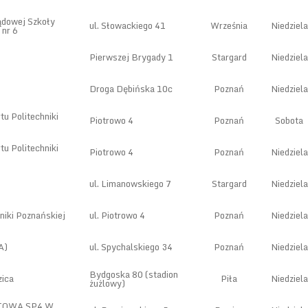
dowej Szkoły
ul. Słowackiego 41
Września
Niedziela
nr 6
Pierwszej Brygady 1
Stargard
Niedziela
Droga Dębińska 10c
Poznań
Niedziela
u Politechniki
Piotrowo 4
Poznań
Sobota
u Politechniki
Piotrowo 4
Poznań
Niedziela
ul. Limanowskiego 7
Stargard
Niedziela
niki Poznańskiej
ul. Piotrowo 4
Poznań
Niedziela
A)
ul. Spychalskiego 34
Poznań
Niedziela
Bydgoska 80 (stadion
zica
Piła
Niedziela
żużlowy)
TOWA SP4 W