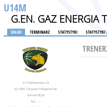
U14M
G.EN. GAZ ENERGI
SKŁAD
TERMINARZ
STATYSTYKI
STATYSTYK
TRENER
23 Października 34
62-080 Tarnowo Podgorne tel.
664467818
fax. ---