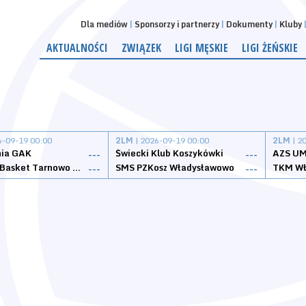
Dla mediów
Sponsorzy i partnerzy
Dokumenty
Kluby
AKTUALNOŚCI
ZWIĄZEK
LIGI MĘSKIE
LIGI ŻEŃSKIE
6-09-19 00:00
2LM
| 2026-09-19 00:00
2LM
| 2
nia GAK
Świecki Klub Koszykówki
AZS UM
---
---
Tarnovia Basket Tarnowo Podgórne
SMS PZKosz Władysławowo
TKM Wł
---
---