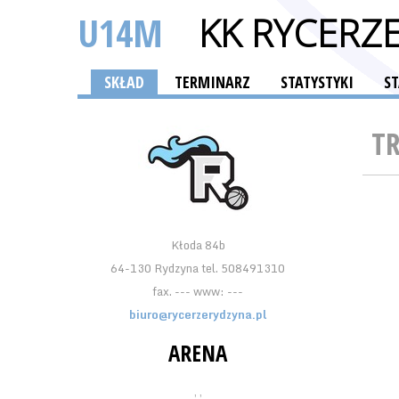
U14M
KK RYCERZ
SKŁAD
TERMINARZ
STATYSTYKI
S
T
Kłoda 84b
64-130 Rydzyna tel. 508491310
fax. --- www: ---
biuro@rycerzerydzyna.pl
ARENA
, ,