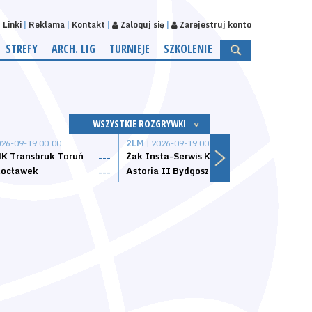
Linki
Reklama
Kontakt
Zaloguj się
Zarejestruj konto
STREFY
ARCH. LIG
TURNIEJE
SZKOLENIE
WSZYSTKIE ROZGRYWKI
026-09-19 00:00
2LM
| 2026-09-19 00:00
2LM
|
K Transbruk Toruń
Żak Insta-Serwis Koszalin
Energ
---
---
ocławek
Astoria II Bydgoszcz
Sklep
---
---