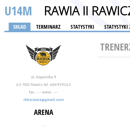
U14M
RAWIA II RAWIC
SKŁAD
TERMINARZ
STATYSTYKI
STATYSTYK
TRENER
ul. Kopernika 9
63-900 Rawicz tel. 606929163
fax. --- www: ---
rkksrawia@gmail.com
ARENA
, ,