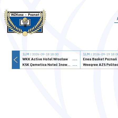
1LM
| 2026-09-18 18:00
1LM
| 2026-09-19 18:0
WKK Active Hotel Wrocław
Enea Basket Poznań
---
KSK Qemetica Noteć Inowrocław
---