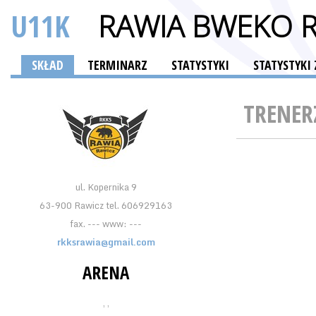
U11K
RAWIA BWEKO 
SKŁAD
TERMINARZ
STATYSTYKI
STATYSTYKI
TRENER
ul. Kopernika 9
63-900 Rawicz tel. 606929163
fax. --- www: ---
rkksrawia@gmail.com
ARENA
, ,