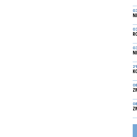
0
N
0
R
0
N
2
K
0
Z
0
Z