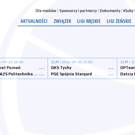
Dla mediów
Sponsorzy i partnerzy
Dokumenty
Kluby
AKTUALNOŚCI
ZWIĄZEK
LIGI MĘSKIE
LIGI ŻEŃSKIE
6-09-19 18:00
1LM
| 2026-09-20 15:00
1LM
| 2
ket Poznań
GKS Tychy
OPTeam
---
---
Weegree AZS Politechnika Opolska
PGE Spójnia Stargard
---
---