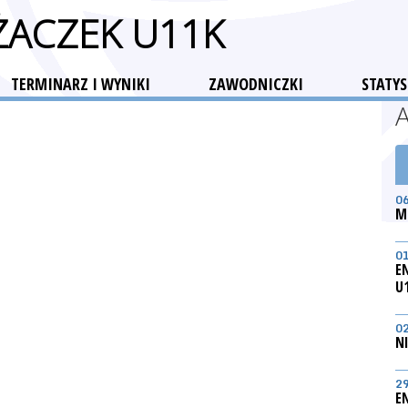
ŻACZEK U11K
TERMINARZ I WYNIKI
ZAWODNICZKI
STATYS
0
M
0
E
U
0
N
2
E