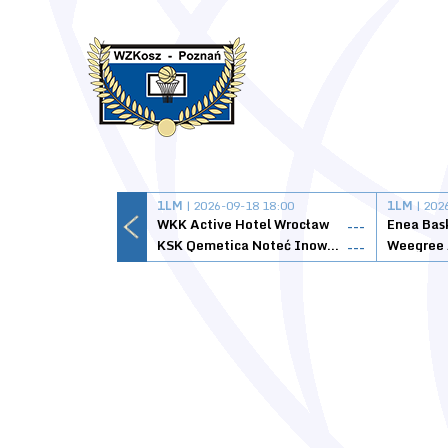
1LM
| 2026-09-18 18:00
1LM
| 202
WKK Active Hotel Wrocław
Enea Bas
---
KSK Qemetica Noteć Inowrocław
---