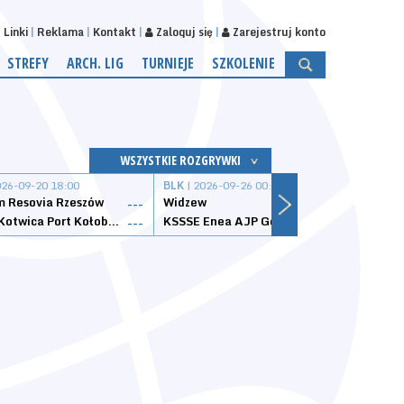
Linki
Reklama
Kontakt
Zaloguj się
Zarejestruj konto
STREFY
ARCH. LIG
TURNIEJE
SZKOLENIE
WSZYSTKIE ROZGRYWKI
026-09-20 18:00
BLK
| 2026-09-26 00:00
BLK
| 
 Resovia Rzeszów
Widzew
Wisła
---
---
Datzzy Kotwica Port Kołobrzeg
KSSSE Enea AJP Gorzów Wielkopolski
1KS Ś
---
---