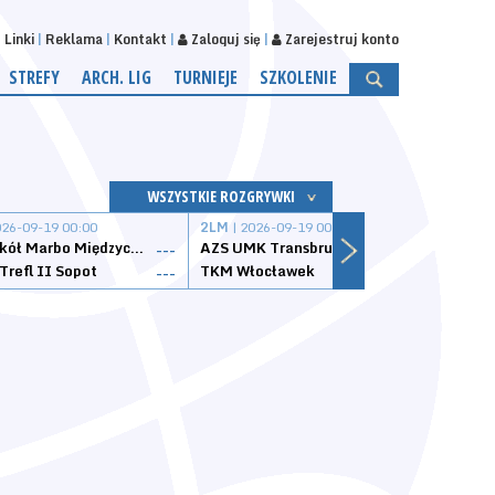
Linki
Reklama
Kontakt
Zaloguj się
Zarejestruj konto
STREFY
ARCH. LIG
TURNIEJE
SZKOLENIE
WSZYSTKIE ROZGRYWKI
026-09-19 00:00
2LM
| 2026-09-19 00:00
2LM
|
MKS Sokół Marbo Międzychód
AZS UMK Transbruk Toruń
Żak I
---
---
Trefl II Sopot
TKM Włocławek
Astor
---
---