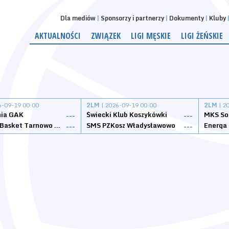
Dla mediów
Sponsorzy i partnerzy
Dokumenty
Kluby
AKTUALNOŚCI
ZWIĄZEK
LIGI MĘSKIE
LIGI ŻEŃSKIE
6-09-19 00:00
2LM
| 2026-09-19 00:00
2LM
| 2
nia GAK
Świecki Klub Koszykówki
---
---
Tarnovia Basket Tarnowo Podgórne
SMS PZKosz Władysławowo
Energa 
---
---