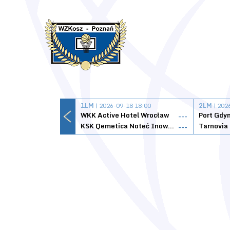
1LM
| 2026-09-18 18:00
2LM
| 202
WKK Active Hotel Wrocław
Port Gdy
---
KSK Qemetica Noteć Inowrocław
---