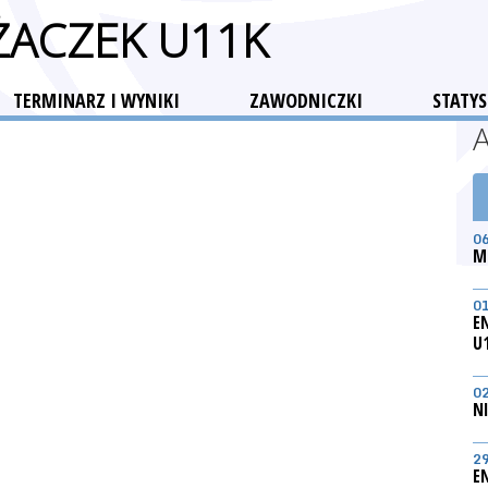
ŻACZEK U11K
TERMINARZ I WYNIKI
ZAWODNICZKI
STATYS
0
M
0
E
U
0
N
2
E