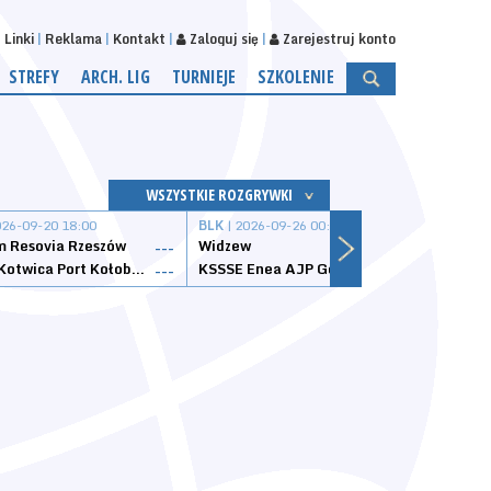
Linki
Reklama
Kontakt
Zaloguj się
Zarejestruj konto
STREFY
ARCH. LIG
TURNIEJE
SZKOLENIE
WSZYSTKIE ROZGRYWKI
026-09-20 18:00
BLK
| 2026-09-26 00:00
BLK
| 
 Resovia Rzeszów
Widzew
Wisła
---
---
Datzzy Kotwica Port Kołobrzeg
KSSSE Enea AJP Gorzów Wielkopolski
1KS Ś
---
---