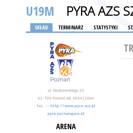
U19M
PYRA AZS 
SKŁAD
TERMINARZ
STATYSTYKI
S
T
ul. Noskowskiego 25
61-705 Poznań tel. 604411066
fax. ---
http://www.pyra-azs.pl
pyra.poznan@azs.pl
ARENA