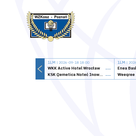
1LM
| 2026-09-18 18:00
1LM
| 202
WKK Active Hotel Wrocław
Enea Bas
---
KSK Qemetica Noteć Inowrocław
---