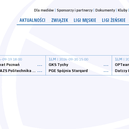
Dla mediów
Sponsorzy i partnerzy
Dokumenty
Kluby
AKTUALNOŚCI
ZWIĄZEK
LIGI MĘSKIE
LIGI ŻEŃSKIE
6-09-19 18:00
1LM
| 2026-09-20 15:00
1LM
| 2
ket Poznań
GKS Tychy
OPTeam
---
---
Weegree AZS Politechnika Opolska
PGE Spójnia Stargard
---
---