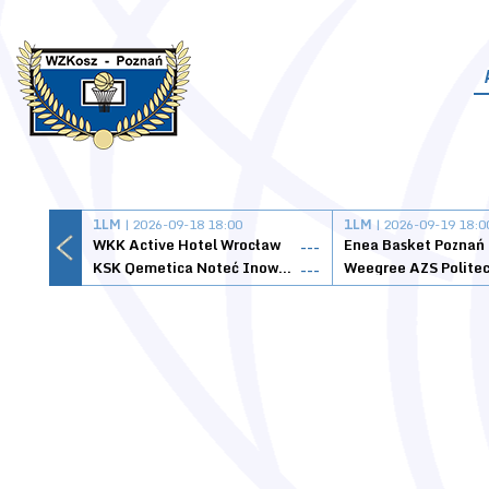
1LM
| 2026-09-18 18:00
1LM
| 2026-09-19 18:0
WKK Active Hotel Wrocław
Enea Basket Poznań
---
KSK Qemetica Noteć Inowrocław
---