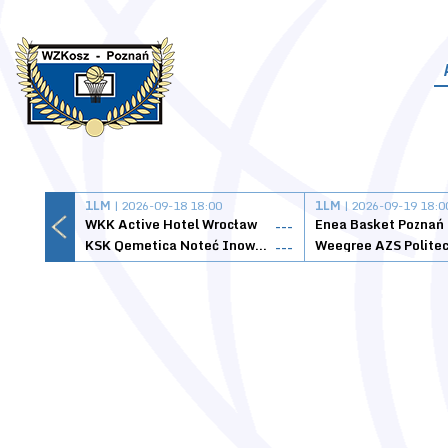
1LM
| 2026-09-18 18:00
1LM
| 2026-09-19 18:0
WKK Active Hotel Wrocław
Enea Basket Poznań
---
KSK Qemetica Noteć Inowrocław
---