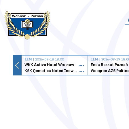
1LM
| 2026-09-18 18:00
1LM
| 2026-09-19 18:0
WKK Active Hotel Wrocław
Enea Basket Poznań
---
KSK Qemetica Noteć Inowrocław
---