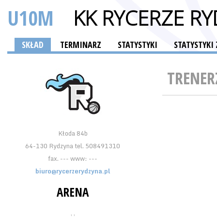
U10M
KK RYCERZE R
SKŁAD
TERMINARZ
STATYSTYKI
STATYSTYK
TRENER
Kłoda 84b
64-130 Rydzyna tel. 508491310
fax. --- www: ---
biuro@rycerzerydzyna.pl
ARENA
, ,