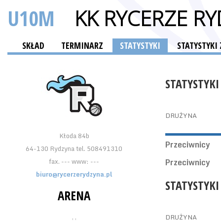
U10M
KK RYCERZE R
SKŁAD
TERMINARZ
STATYSTYKI
STATYSTYK
STATYSTYKI
DRUŻYNA
Kłoda 84b
Przeciwnicy
64-130 Rydzyna tel. 508491310
fax. --- www: ---
Przeciwnicy
biuro@rycerzerydzyna.pl
STATYSTYKI
ARENA
, ,
DRUŻYNA