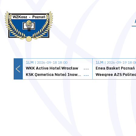
1LM
| 2026-09-18 18:00
1LM
| 2026-09-19 18:0
WKK Active Hotel Wrocław
Enea Basket Poznań
---
KSK Qemetica Noteć Inowrocław
---