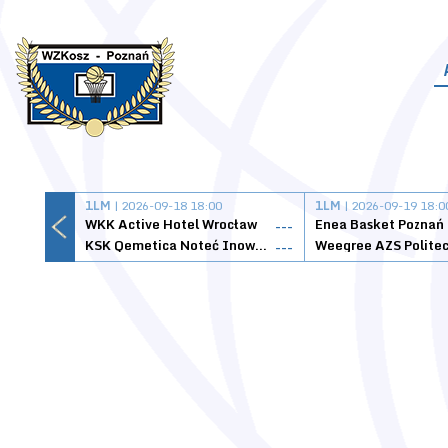
1LM
| 2026-09-18 18:00
1LM
| 2026-09-19 18:0
WKK Active Hotel Wrocław
Enea Basket Poznań
---
KSK Qemetica Noteć Inowrocław
---