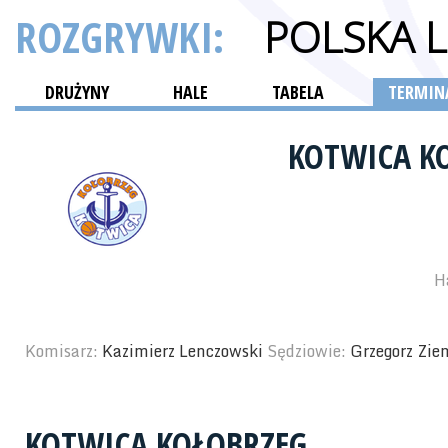
ROZGRYWKI:
POLSKA 
DRUŻYNY
HALE
TABELA
TERMINA
KOTWICA K
H
Komisarz:
Kazimierz Lenczowski
Sędziowie:
Grzegorz Ziem
KOTWICA KOŁOBRZEG