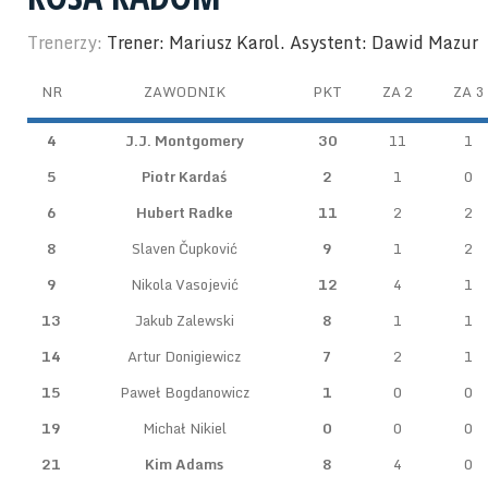
Trenerzy:
Trener: Mariusz Karol. Asystent: Dawid Mazur
NR
ZAWODNIK
PKT
ZA 2
ZA 3
4
J.J. Montgomery
30
11
1
5
Piotr Kardaś
2
1
0
6
Hubert Radke
11
2
2
8
Slaven Čupković
9
1
2
9
Nikola Vasojević
12
4
1
13
Jakub Zalewski
8
1
1
14
Artur Donigiewicz
7
2
1
15
Paweł Bogdanowicz
1
0
0
19
Michał Nikiel
0
0
0
21
Kim Adams
8
4
0