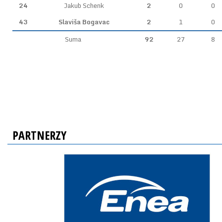
24
Jakub Schenk
2
0
0
43
Slaviša Bogavac
2
1
0
Suma
92
27
8
PARTNERZY